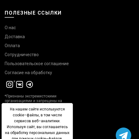
ПОЛЕЗНЫЕ ССЫЛКИ
О нас
Доставка
Оплата
Сотрудничество
Пользовательское соглашение
Согласие на обработку
*
*Признаны экстремистскими
организациями и запрещены на
территории РФ
На нашем сайте используются
+7 931 270 78 78
cookie–файлы, в том числе
сервисов веб–аналитики.
СПб, пр.Римского-Корсакова, 20
Используя сайт, вы
соглашаетесь
на обработку персональных данных
при помощи cookie–файлов.