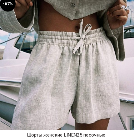
-67%
Шорты женские LINEN25 песочные
ЭКСПРЕСС-ПОКУПКА