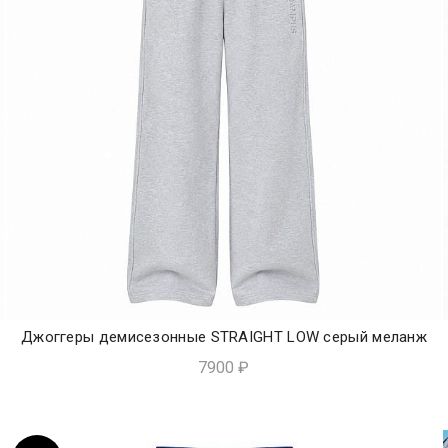
Джоггеры демисезонные STRAIGHT LOW серый меланж
ЭКСПРЕСС-ПОКУПКА
7900
₽