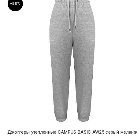
-53%
Джоггеры утепленные CAMPUS BASIC AW25 серый мелан
ЭКСПРЕСС-ПОКУПКА