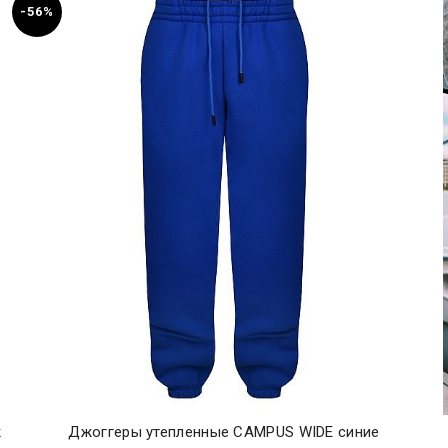
-56%
ж
Джоггеры утепленные CAMPUS WIDE синие
ЭКСПРЕСС-ПОКУПКА