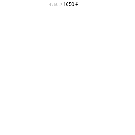
1650
₽
4950
₽