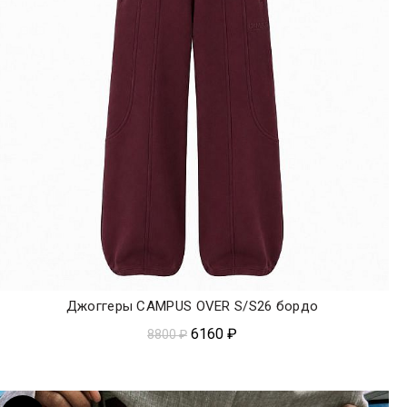
Джоггеры CAMPUS OVER S/S26 бордо
ЭКСПРЕСС-ПОКУПКА
6160
₽
8800
₽