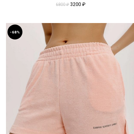
3200
₽
6800
₽
-68%