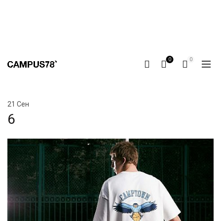
0
0
21
Сен
6