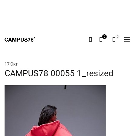
0
0
17
Окт
CAMPUS78 00055 1_resized