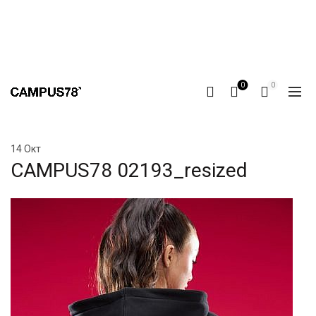
0
0
14
Окт
CAMPUS78 02193_resized