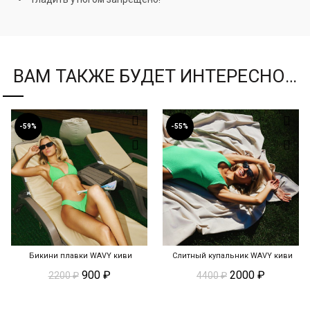
ВАМ ТАКЖЕ БУДЕТ ИНТЕРЕСНО…
-59%
-55%
Бикини плавки WAVY киви
Слитный купальник WAVY киви
ЭКСПРЕСС-ПОКУПКА
ЭКСПРЕСС-ПОКУПКА
900
₽
2000
₽
2200
₽
4400
₽