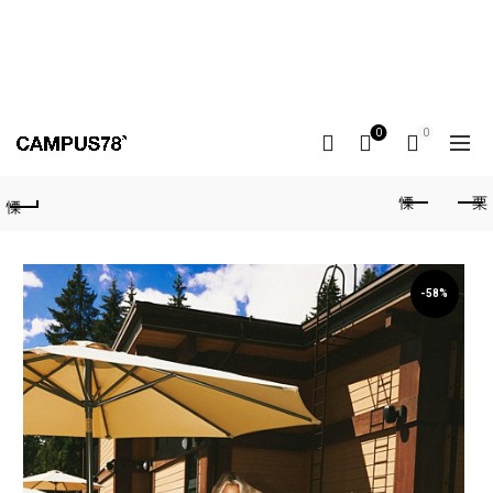
0
0
-58%