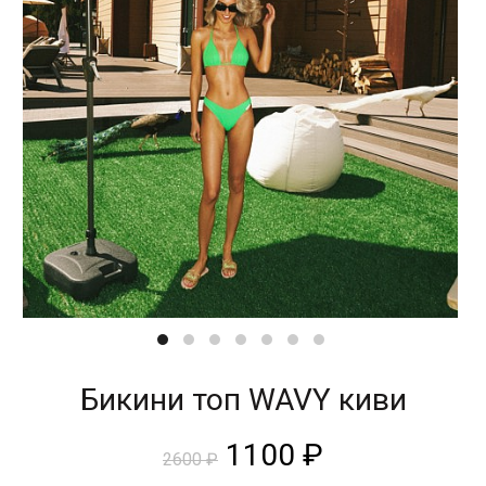
Бикини топ WAVY киви
1100
₽
2600
₽